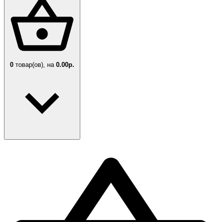
0
товар(ов),
на
0.00р.