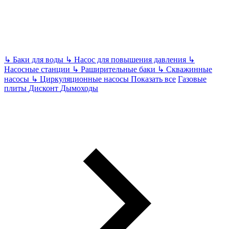
↳
Баки для воды
↳
Насос для повышения давления
↳
Насосные станции
↳
Раширительные баки
↳
Скважинные
насосы
↳
Циркуляционные насосы
Показать все
Газовые
плиты
Дисконт
Дымоходы