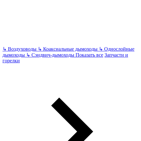
↳
Воздуховоды
↳
Коаксиальные дымоходы
↳
Однослойные
дымоходы
↳
Сэндвич-дымоходы
Показать все
Запчасти и
горелки