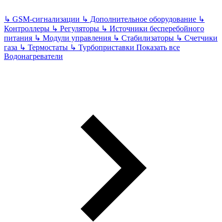
↳
GSM-сигнализации
↳
Дополнительное оборудование
↳
Контроллеры
↳
Регуляторы
↳
Источники бесперебойного
питания
↳
Модули управления
↳
Стабилизаторы
↳
Счетчики
газа
↳
Термостаты
↳
Турбоприставки
Показать все
Водонагреватели