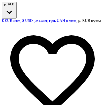
р.
RUB
€
EUR
$
USD
грн.
UAH
р.
RUB
(Euro)
(US Dollar)
(Гривна)
(Рубль)