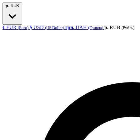
р.
RUB
€
EUR
$
USD
грн.
UAH
р.
RUB
(Euro)
(US Dollar)
(Гривна)
(Рубль)