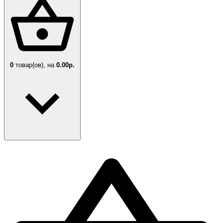
0
товар(ов),
на
0.00р.