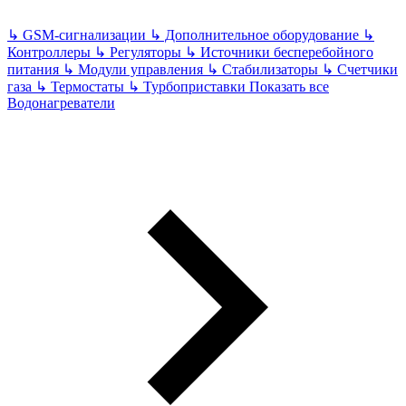
↳
GSM-сигнализации
↳
Дополнительное оборудование
↳
Контроллеры
↳
Регуляторы
↳
Источники бесперебойного
питания
↳
Модули управления
↳
Стабилизаторы
↳
Счетчики
газа
↳
Термостаты
↳
Турбоприставки
Показать все
Водонагреватели