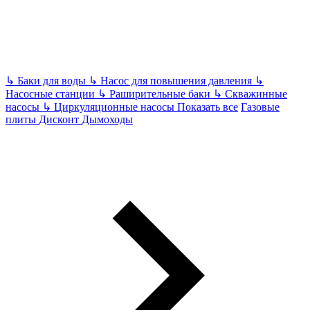
↳
Баки для воды
↳
Насос для повышения давления
↳
Насосные станции
↳
Раширительные баки
↳
Скважинные
насосы
↳
Циркуляционные насосы
Показать все
Газовые
плиты
Дисконт
Дымоходы