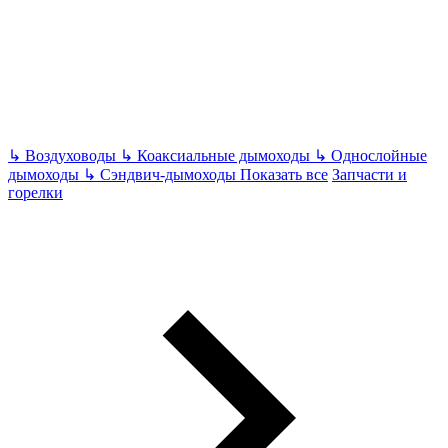
↳
Воздуховоды
↳
Коаксиальные дымоходы
↳
Однослойные
дымоходы
↳
Сэндвич-дымоходы
Показать все
Запчасти и
горелки