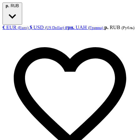
р.
RUB
€
EUR
$
USD
грн.
UAH
р.
RUB
(Euro)
(US Dollar)
(Гривна)
(Рубль)