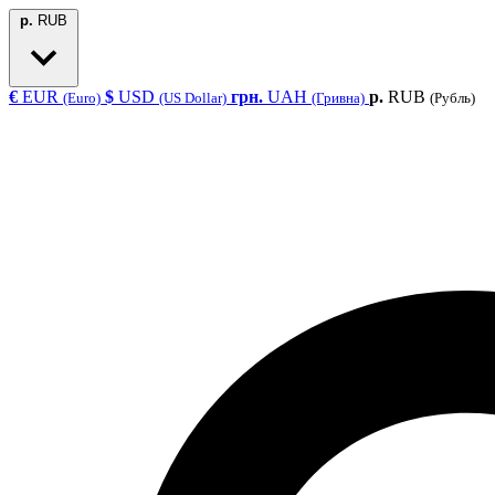
р.
RUB
€
EUR
$
USD
грн.
UAH
р.
RUB
(Euro)
(US Dollar)
(Гривна)
(Рубль)