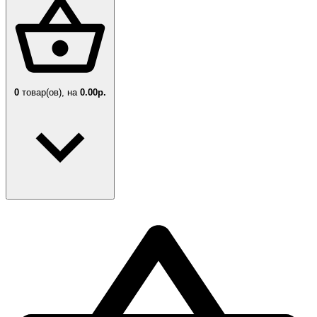
0
товар(ов),
на
0.00р.