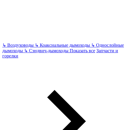
↳
Воздуховоды
↳
Коаксиальные дымоходы
↳
Однослойные
дымоходы
↳
Сэндвич-дымоходы
Показать все
Запчасти и
горелки