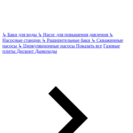
↳
Баки для воды
↳
Насос для повышения давления
↳
Насосные станции
↳
Раширительные баки
↳
Скважинные
насосы
↳
Циркуляционные насосы
Показать все
Газовые
плиты
Дисконт
Дымоходы