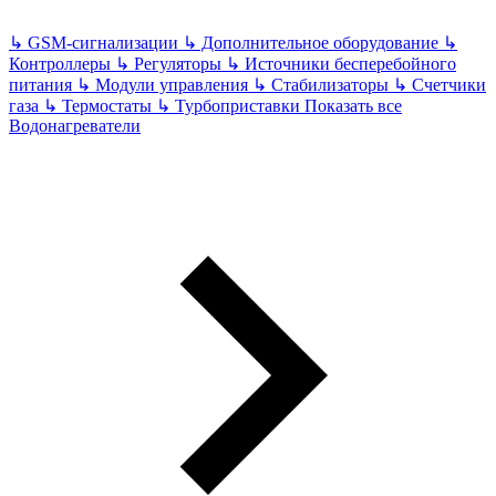
↳
GSM-сигнализации
↳
Дополнительное оборудование
↳
Контроллеры
↳
Регуляторы
↳
Источники бесперебойного
питания
↳
Модули управления
↳
Стабилизаторы
↳
Счетчики
газа
↳
Термостаты
↳
Турбоприставки
Показать все
Водонагреватели