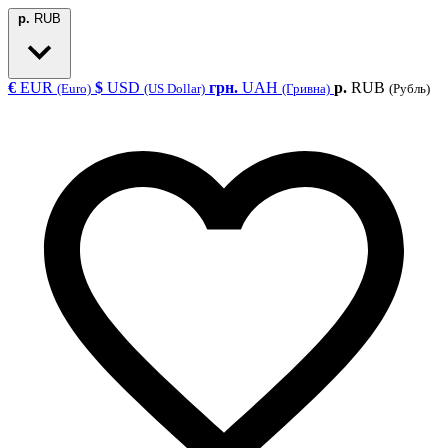
р.
RUB
€
EUR
$
USD
грн.
UAH
р.
RUB
(Euro)
(US Dollar)
(Гривна)
(Рубль)