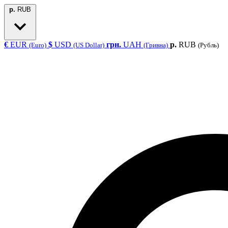
р.
RUB
€
EUR
$
USD
грн.
UAH
р.
RUB
(Euro)
(US Dollar)
(Гривна)
(Рубль)