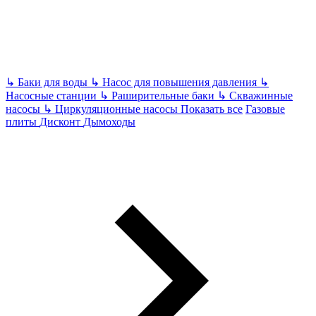
↳
Баки для воды
↳
Насос для повышения давления
↳
Насосные станции
↳
Раширительные баки
↳
Скважинные
насосы
↳
Циркуляционные насосы
Показать все
Газовые
плиты
Дисконт
Дымоходы