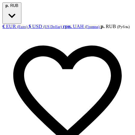
р.
RUB
€
EUR
$
USD
грн.
UAH
р.
RUB
(Euro)
(US Dollar)
(Гривна)
(Рубль)