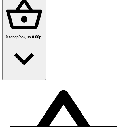
0
товар(ов),
на
0.00р.