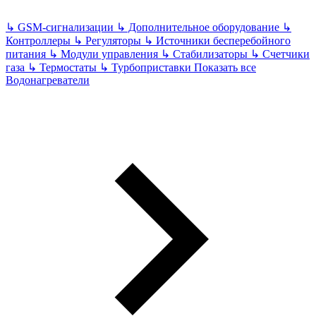
↳
GSM-сигнализации
↳
Дополнительное оборудование
↳
Контроллеры
↳
Регуляторы
↳
Источники бесперебойного
питания
↳
Модули управления
↳
Стабилизаторы
↳
Счетчики
газа
↳
Термостаты
↳
Турбоприставки
Показать все
Водонагреватели