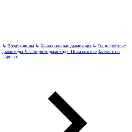
↳
Воздуховоды
↳
Коаксиальные дымоходы
↳
Однослойные
дымоходы
↳
Сэндвич-дымоходы
Показать все
Запчасти и
горелки