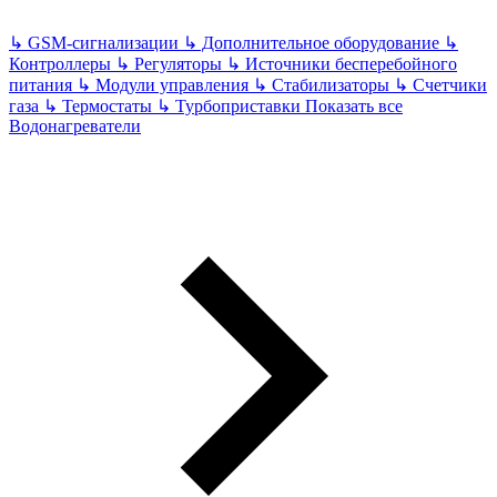
↳
GSM-сигнализации
↳
Дополнительное оборудование
↳
Контроллеры
↳
Регуляторы
↳
Источники бесперебойного
питания
↳
Модули управления
↳
Стабилизаторы
↳
Счетчики
газа
↳
Термостаты
↳
Турбоприставки
Показать все
Водонагреватели