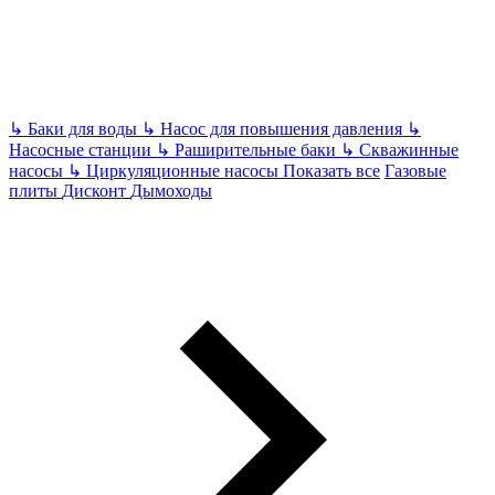
↳
Баки для воды
↳
Насос для повышения давления
↳
Насосные станции
↳
Раширительные баки
↳
Скважинные
насосы
↳
Циркуляционные насосы
Показать все
Газовые
плиты
Дисконт
Дымоходы