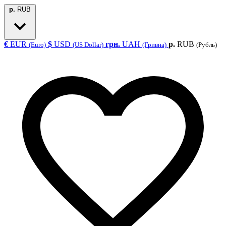
р.
RUB
€
EUR
$
USD
грн.
UAH
р.
RUB
(Euro)
(US Dollar)
(Гривна)
(Рубль)