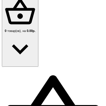
0
товар(ов),
на
0.00р.