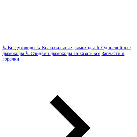
↳
Воздуховоды
↳
Коаксиальные дымоходы
↳
Однослойные
дымоходы
↳
Сэндвич-дымоходы
Показать все
Запчасти и
горелки