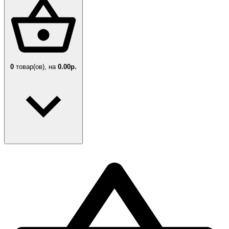
0
товар(ов),
на
0.00р.