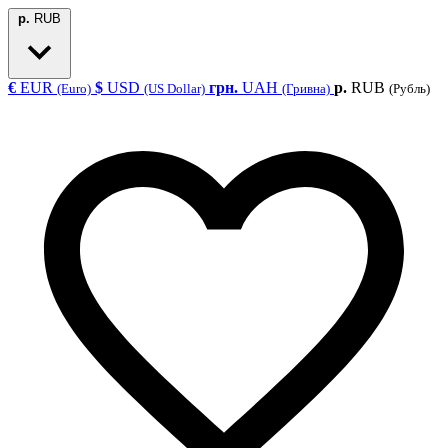
р.
RUB
€
EUR
$
USD
грн.
UAH
р.
RUB
(Euro)
(US Dollar)
(Гривна)
(Рубль)