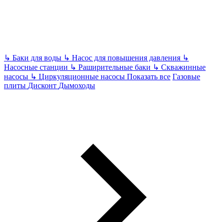
↳
Баки для воды
↳
Насос для повышения давления
↳
Насосные станции
↳
Раширительные баки
↳
Скважинные
насосы
↳
Циркуляционные насосы
Показать все
Газовые
плиты
Дисконт
Дымоходы