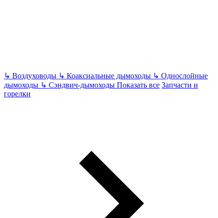
↳
Воздуховоды
↳
Коаксиальные дымоходы
↳
Однослойные
дымоходы
↳
Сэндвич-дымоходы
Показать все
Запчасти и
горелки