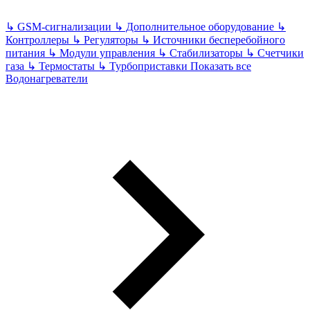
↳
GSM-сигнализации
↳
Дополнительное оборудование
↳
Контроллеры
↳
Регуляторы
↳
Источники бесперебойного
питания
↳
Модули управления
↳
Стабилизаторы
↳
Счетчики
газа
↳
Термостаты
↳
Турбоприставки
Показать все
Водонагреватели