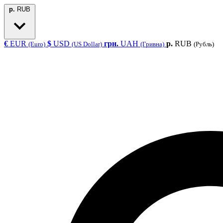
р.
RUB
€
EUR
$
USD
грн.
UAH
р.
RUB
(Euro)
(US Dollar)
(Гривна)
(Рубль)