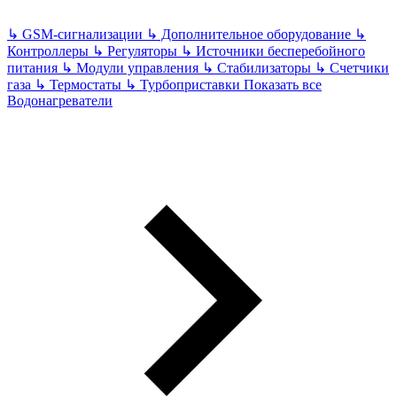
↳
GSM-сигнализации
↳
Дополнительное оборудование
↳
Контроллеры
↳
Регуляторы
↳
Источники бесперебойного
питания
↳
Модули управления
↳
Стабилизаторы
↳
Счетчики
газа
↳
Термостаты
↳
Турбоприставки
Показать все
Водонагреватели