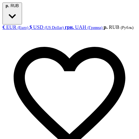
р.
RUB
€
EUR
$
USD
грн.
UAH
р.
RUB
(Euro)
(US Dollar)
(Гривна)
(Рубль)