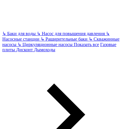
↳
Баки для воды
↳
Насос для повышения давления
↳
Насосные станции
↳
Раширительные баки
↳
Скважинные
насосы
↳
Циркуляционные насосы
Показать все
Газовые
плиты
Дисконт
Дымоходы