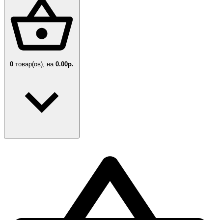
0
товар(ов),
на
0.00р.