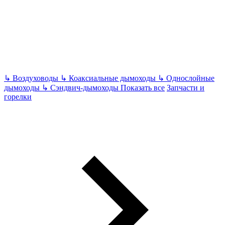
↳
Воздуховоды
↳
Коаксиальные дымоходы
↳
Однослойные
дымоходы
↳
Сэндвич-дымоходы
Показать все
Запчасти и
горелки