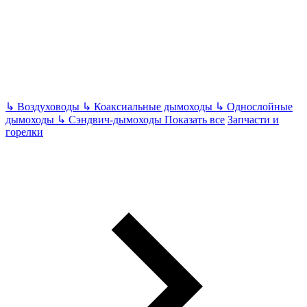
↳
Воздуховоды
↳
Коаксиальные дымоходы
↳
Однослойные
дымоходы
↳
Сэндвич-дымоходы
Показать все
Запчасти и
горелки