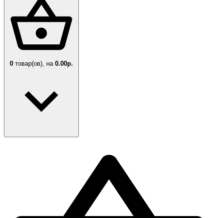
0
товар(ов),
на
0.00р.