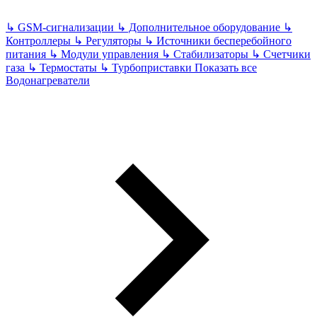
↳
GSM-сигнализации
↳
Дополнительное оборудование
↳
Контроллеры
↳
Регуляторы
↳
Источники бесперебойного
питания
↳
Модули управления
↳
Стабилизаторы
↳
Счетчики
газа
↳
Термостаты
↳
Турбоприставки
Показать все
Водонагреватели