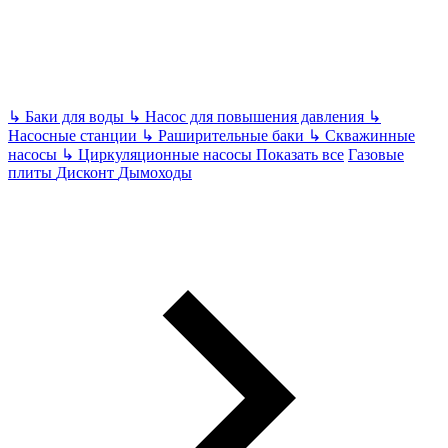
↳
Баки для воды
↳
Насос для повышения давления
↳
Насосные станции
↳
Раширительные баки
↳
Скважинные
насосы
↳
Циркуляционные насосы
Показать все
Газовые
плиты
Дисконт
Дымоходы