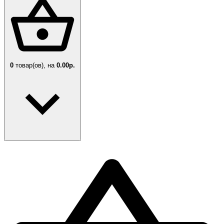
0
товар(ов),
на
0.00р.