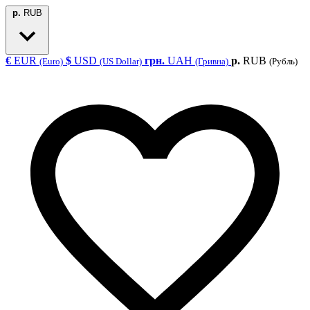
р.
RUB
€
EUR
$
USD
грн.
UAH
р.
RUB
(Euro)
(US Dollar)
(Гривна)
(Рубль)