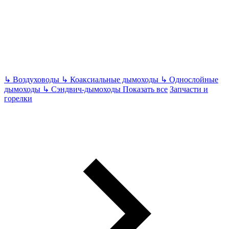
↳
Воздуховоды
↳
Коаксиальные дымоходы
↳
Однослойные
дымоходы
↳
Сэндвич-дымоходы
Показать все
Запчасти и
горелки