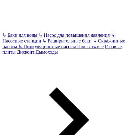
↳
Баки для воды
↳
Насос для повышения давления
↳
Насосные станции
↳
Раширительные баки
↳
Скважинные
насосы
↳
Циркуляционные насосы
Показать все
Газовые
плиты
Дисконт
Дымоходы