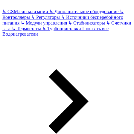
↳
GSM-сигнализации
↳
Дополнительное оборудование
↳
Контроллеры
↳
Регуляторы
↳
Источники бесперебойного
питания
↳
Модули управления
↳
Стабилизаторы
↳
Счетчики
газа
↳
Термостаты
↳
Турбоприставки
Показать все
Водонагреватели