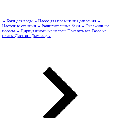
↳
Баки для воды
↳
Насос для повышения давления
↳
Насосные станции
↳
Раширительные баки
↳
Скважинные
насосы
↳
Циркуляционные насосы
Показать все
Газовые
плиты
Дисконт
Дымоходы