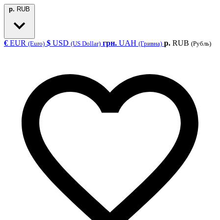
р.
RUB
€
EUR
$
USD
грн.
UAH
р.
RUB
(Euro)
(US Dollar)
(Гривна)
(Рубль)