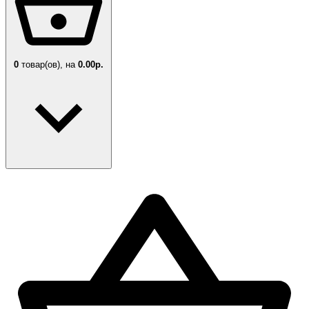
0
товар(ов),
на
0.00р.