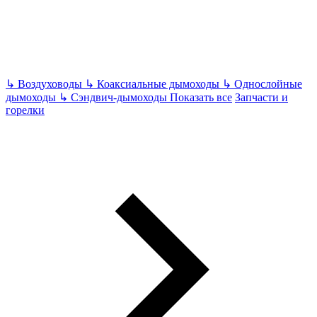
↳
Воздуховоды
↳
Коаксиальные дымоходы
↳
Однослойные
дымоходы
↳
Сэндвич-дымоходы
Показать все
Запчасти и
горелки