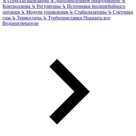
↳
GSM-сигнализации
↳
Дополнительное оборудование
↳
Контроллеры
↳
Регуляторы
↳
Источники бесперебойного
питания
↳
Модули управления
↳
Стабилизаторы
↳
Счетчики
газа
↳
Термостаты
↳
Турбоприставки
Показать все
Водонагреватели