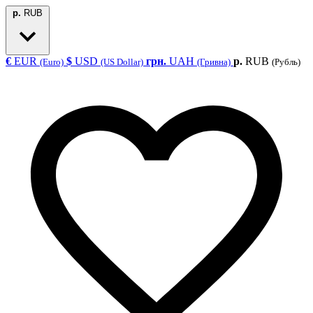
р.
RUB
€
EUR
$
USD
грн.
UAH
р.
RUB
(Euro)
(US Dollar)
(Гривна)
(Рубль)