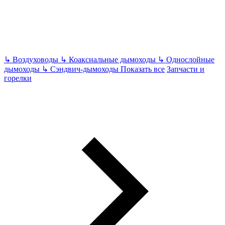
↳
Воздуховоды
↳
Коаксиальные дымоходы
↳
Однослойные
дымоходы
↳
Сэндвич-дымоходы
Показать все
Запчасти и
горелки