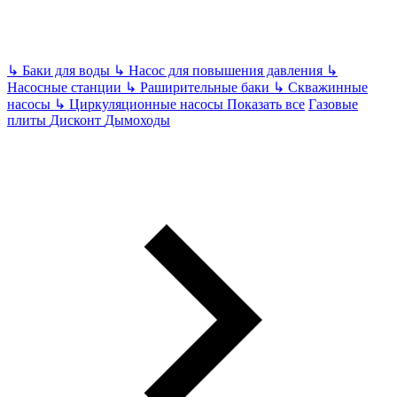
↳
Баки для воды
↳
Насос для повышения давления
↳
Насосные станции
↳
Раширительные баки
↳
Скважинные
насосы
↳
Циркуляционные насосы
Показать все
Газовые
плиты
Дисконт
Дымоходы