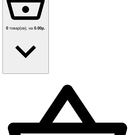
0
товар(ов),
на
0.00р.