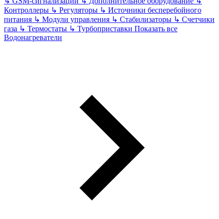
↳
GSM-сигнализации
↳
Дополнительное оборудование
↳
Контроллеры
↳
Регуляторы
↳
Источники бесперебойного
питания
↳
Модули управления
↳
Стабилизаторы
↳
Счетчики
газа
↳
Термостаты
↳
Турбоприставки
Показать все
Водонагреватели