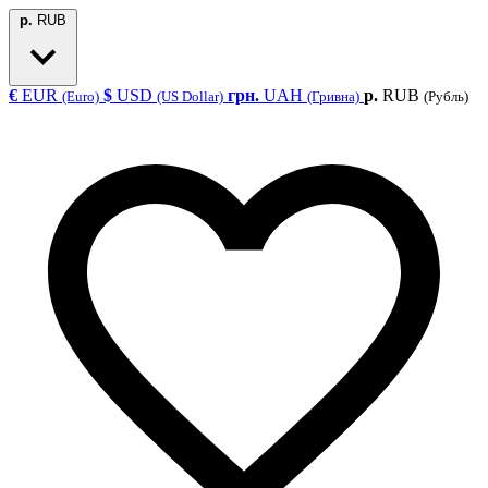
р.
RUB
€
EUR
$
USD
грн.
UAH
р.
RUB
(Euro)
(US Dollar)
(Гривна)
(Рубль)