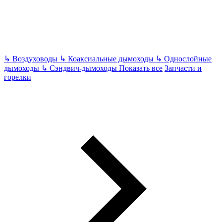
↳
Воздуховоды
↳
Коаксиальные дымоходы
↳
Однослойные
дымоходы
↳
Сэндвич-дымоходы
Показать все
Запчасти и
горелки