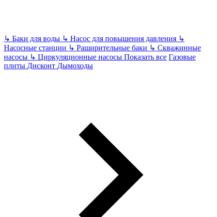
↳
Баки для воды
↳
Насос для повышения давления
↳
Насосные станции
↳
Раширительные баки
↳
Скважинные
насосы
↳
Циркуляционные насосы
Показать все
Газовые
плиты
Дисконт
Дымоходы