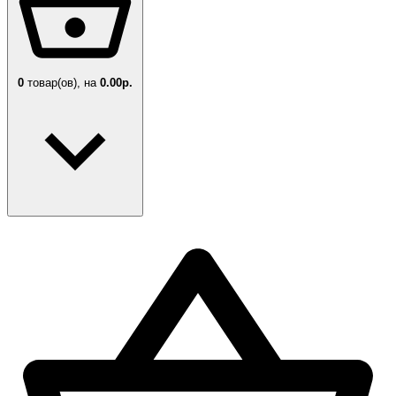
0
товар(ов),
на
0.00р.