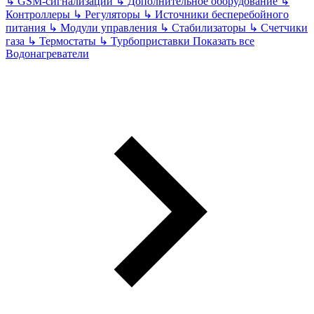
↳
GSM-сигнализации
↳
Дополнительное оборудование
↳
Контроллеры
↳
Регуляторы
↳
Источники бесперебойного
питания
↳
Модули управления
↳
Стабилизаторы
↳
Счетчики
газа
↳
Термостаты
↳
Турбоприставки
Показать все
Водонагреватели