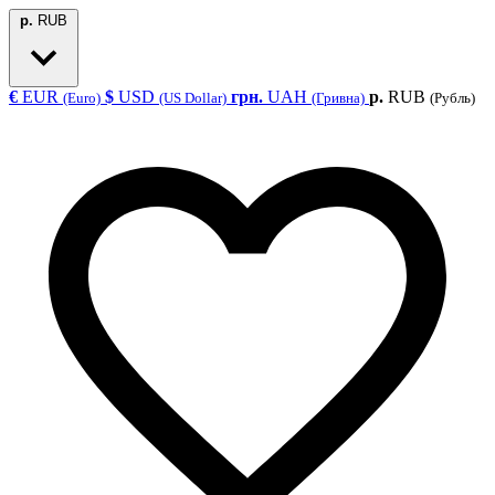
р.
RUB
€
EUR
$
USD
грн.
UAH
р.
RUB
(Euro)
(US Dollar)
(Гривна)
(Рубль)