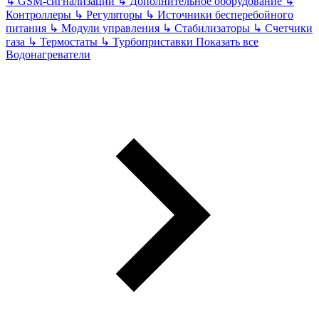
↳
GSM-сигнализации
↳
Дополнительное оборудование
↳
Контроллеры
↳
Регуляторы
↳
Источники бесперебойного
питания
↳
Модули управления
↳
Стабилизаторы
↳
Счетчики
газа
↳
Термостаты
↳
Турбоприставки
Показать все
Водонагреватели