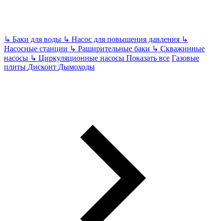
↳
Баки для воды
↳
Насос для повышения давления
↳
Насосные станции
↳
Раширительные баки
↳
Скважинные
насосы
↳
Циркуляционные насосы
Показать все
Газовые
плиты
Дисконт
Дымоходы