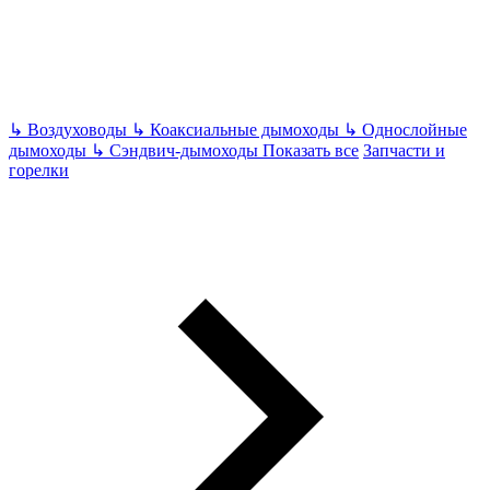
↳
Воздуховоды
↳
Коаксиальные дымоходы
↳
Однослойные
дымоходы
↳
Сэндвич-дымоходы
Показать все
Запчасти и
горелки