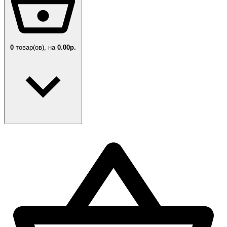
0
товар(ов),
на
0.00р.