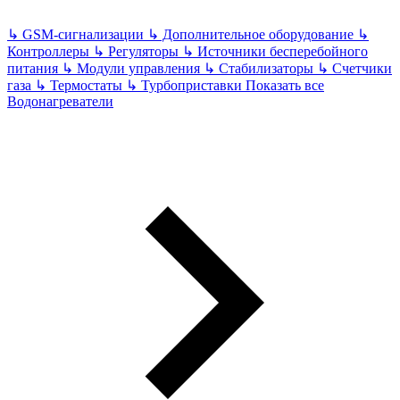
↳
GSM-сигнализации
↳
Дополнительное оборудование
↳
Контроллеры
↳
Регуляторы
↳
Источники бесперебойного
питания
↳
Модули управления
↳
Стабилизаторы
↳
Счетчики
газа
↳
Термостаты
↳
Турбоприставки
Показать все
Водонагреватели