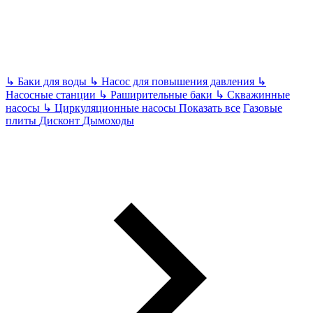
↳
Баки для воды
↳
Насос для повышения давления
↳
Насосные станции
↳
Раширительные баки
↳
Скважинные
насосы
↳
Циркуляционные насосы
Показать все
Газовые
плиты
Дисконт
Дымоходы