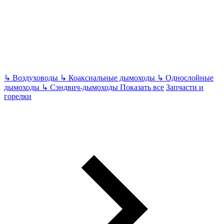
↳
Воздуховоды
↳
Коаксиальные дымоходы
↳
Однослойные
дымоходы
↳
Сэндвич-дымоходы
Показать все
Запчасти и
горелки