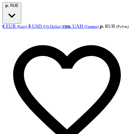
р.
RUB
€
EUR
$
USD
грн.
UAH
р.
RUB
(Euro)
(US Dollar)
(Гривна)
(Рубль)