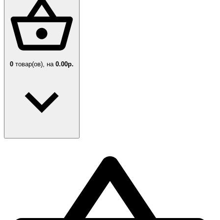
0
товар(ов),
на
0.00р.