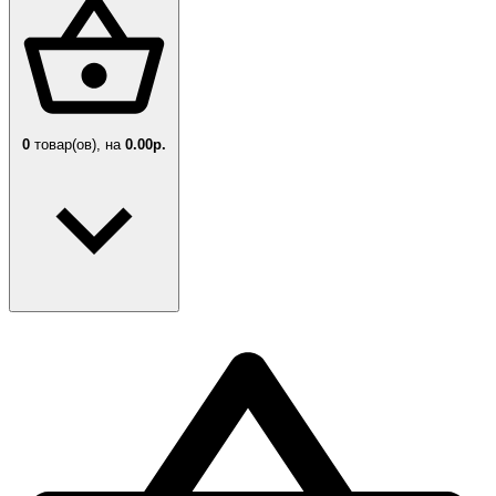
0
товар(ов),
на
0.00р.