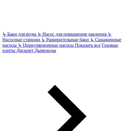
↳
Баки для воды
↳
Насос для повышения давления
↳
Насосные станции
↳
Раширительные баки
↳
Скважинные
насосы
↳
Циркуляционные насосы
Показать все
Газовые
плиты
Дисконт
Дымоходы