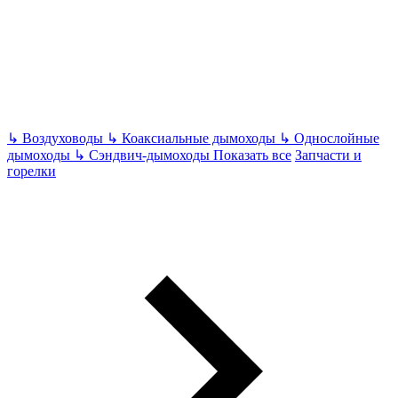
↳
Воздуховоды
↳
Коаксиальные дымоходы
↳
Однослойные
дымоходы
↳
Сэндвич-дымоходы
Показать все
Запчасти и
горелки