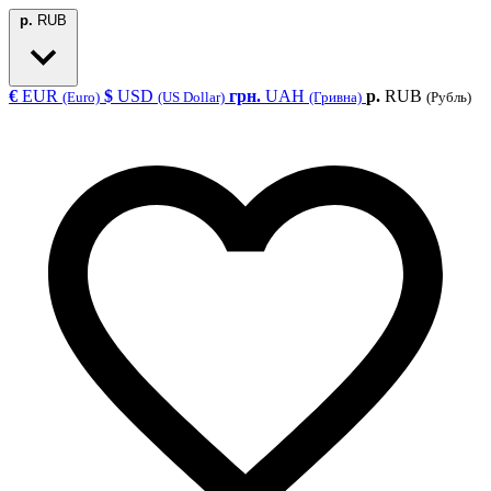
р.
RUB
€
EUR
$
USD
грн.
UAH
р.
RUB
(Euro)
(US Dollar)
(Гривна)
(Рубль)