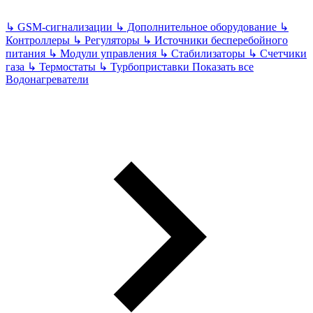
↳
GSM-сигнализации
↳
Дополнительное оборудование
↳
Контроллеры
↳
Регуляторы
↳
Источники бесперебойного
питания
↳
Модули управления
↳
Стабилизаторы
↳
Счетчики
газа
↳
Термостаты
↳
Турбоприставки
Показать все
Водонагреватели