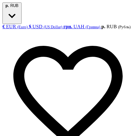
р.
RUB
€
EUR
$
USD
грн.
UAH
р.
RUB
(Euro)
(US Dollar)
(Гривна)
(Рубль)