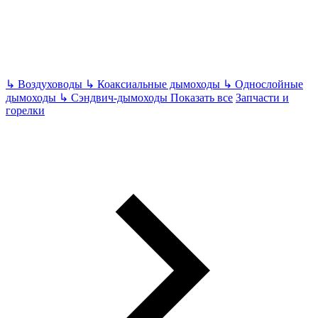
↳
Воздуховоды
↳
Коаксиальные дымоходы
↳
Однослойные
дымоходы
↳
Сэндвич-дымоходы
Показать все
Запчасти и
горелки