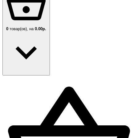
0
товар(ов),
на
0.00р.