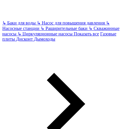
↳
Баки для воды
↳
Насос для повышения давления
↳
Насосные станции
↳
Раширительные баки
↳
Скважинные
насосы
↳
Циркуляционные насосы
Показать все
Газовые
плиты
Дисконт
Дымоходы