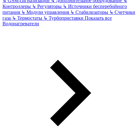
↳
GSM-сигнализации
↳
Дополнительное оборудование
↳
Контроллеры
↳
Регуляторы
↳
Источники бесперебойного
питания
↳
Модули управления
↳
Стабилизаторы
↳
Счетчики
газа
↳
Термостаты
↳
Турбоприставки
Показать все
Водонагреватели