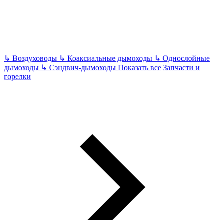
↳
Воздуховоды
↳
Коаксиальные дымоходы
↳
Однослойные
дымоходы
↳
Сэндвич-дымоходы
Показать все
Запчасти и
горелки