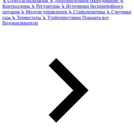
↳
GSM-сигнализации
↳
Дополнительное оборудование
↳
Контроллеры
↳
Регуляторы
↳
Источники бесперебойного
питания
↳
Модули управления
↳
Стабилизаторы
↳
Счетчики
газа
↳
Термостаты
↳
Турбоприставки
Показать все
Водонагреватели