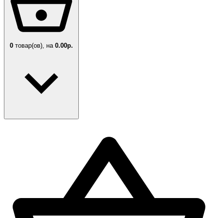
0
товар(ов),
на
0.00р.