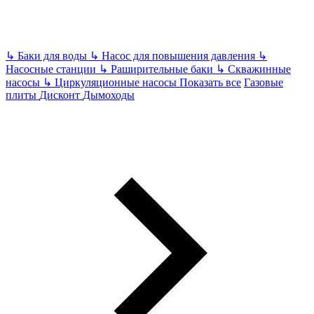
↳
Баки для воды
↳
Насос для повышения давления
↳
Насосные станции
↳
Раширительные баки
↳
Скважинные
насосы
↳
Циркуляционные насосы
Показать все
Газовые
плиты
Дисконт
Дымоходы