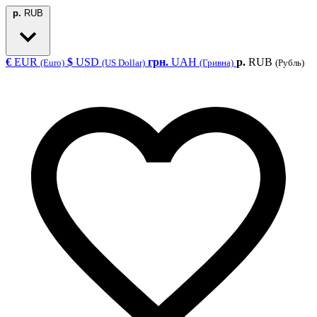
р.
RUB
€
EUR
$
USD
грн.
UAH
р.
RUB
(Euro)
(US Dollar)
(Гривна)
(Рубль)