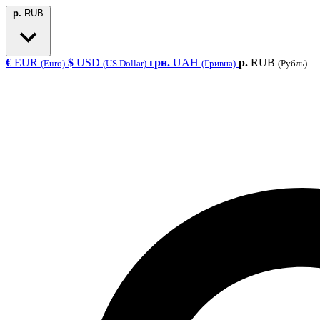
р.
RUB
€
EUR
$
USD
грн.
UAH
р.
RUB
(Euro)
(US Dollar)
(Гривна)
(Рубль)