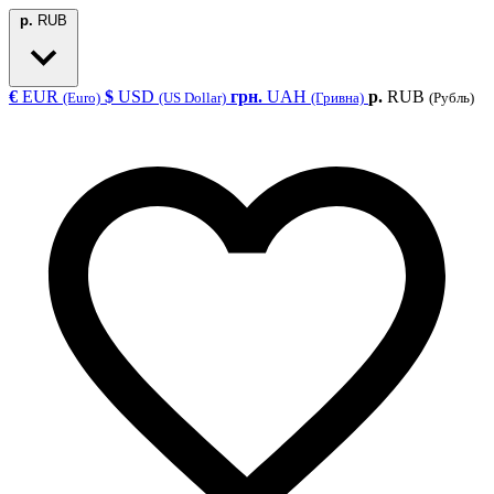
р.
RUB
€
EUR
$
USD
грн.
UAH
р.
RUB
(Euro)
(US Dollar)
(Гривна)
(Рубль)