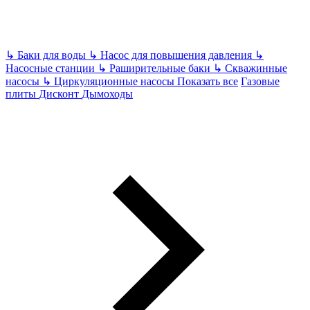
↳
Баки для воды
↳
Насос для повышения давления
↳
Насосные станции
↳
Раширительные баки
↳
Скважинные
насосы
↳
Циркуляционные насосы
Показать все
Газовые
плиты
Дисконт
Дымоходы