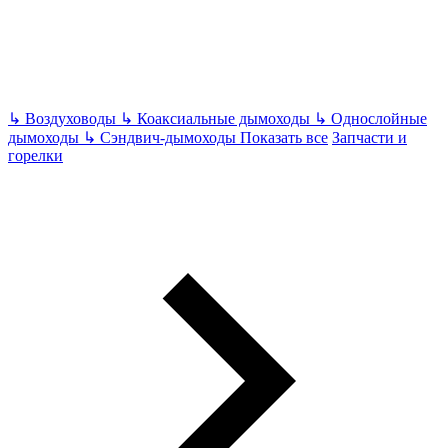
↳
Воздуховоды
↳
Коаксиальные дымоходы
↳
Однослойные
дымоходы
↳
Сэндвич-дымоходы
Показать все
Запчасти и
горелки