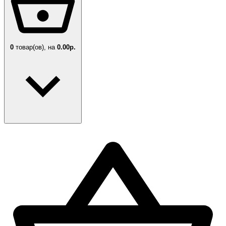
0
товар(ов),
на
0.00р.