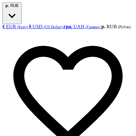
р.
RUB
€
EUR
$
USD
грн.
UAH
р.
RUB
(Euro)
(US Dollar)
(Гривна)
(Рубль)