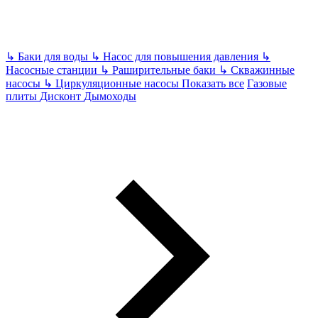
↳
Баки для воды
↳
Насос для повышения давления
↳
Насосные станции
↳
Раширительные баки
↳
Скважинные
насосы
↳
Циркуляционные насосы
Показать все
Газовые
плиты
Дисконт
Дымоходы