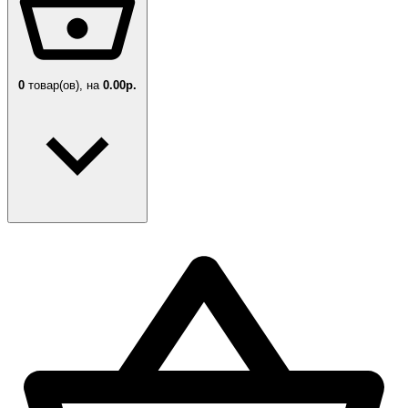
0
товар(ов),
на
0.00р.