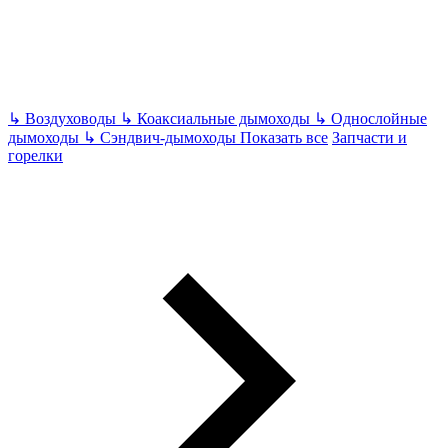
↳
Воздуховоды
↳
Коаксиальные дымоходы
↳
Однослойные
дымоходы
↳
Сэндвич-дымоходы
Показать все
Запчасти и
горелки