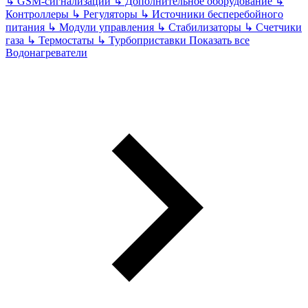
↳
GSM-сигнализации
↳
Дополнительное оборудование
↳
Контроллеры
↳
Регуляторы
↳
Источники бесперебойного
питания
↳
Модули управления
↳
Стабилизаторы
↳
Счетчики
газа
↳
Термостаты
↳
Турбоприставки
Показать все
Водонагреватели