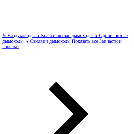
↳
Воздуховоды
↳
Коаксиальные дымоходы
↳
Однослойные
дымоходы
↳
Сэндвич-дымоходы
Показать все
Запчасти и
горелки