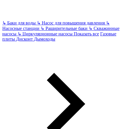
↳
Баки для воды
↳
Насос для повышения давления
↳
Насосные станции
↳
Раширительные баки
↳
Скважинные
насосы
↳
Циркуляционные насосы
Показать все
Газовые
плиты
Дисконт
Дымоходы