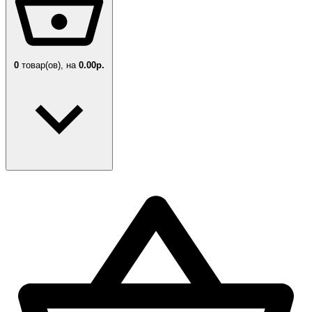
0
товар(ов),
на
0.00р.