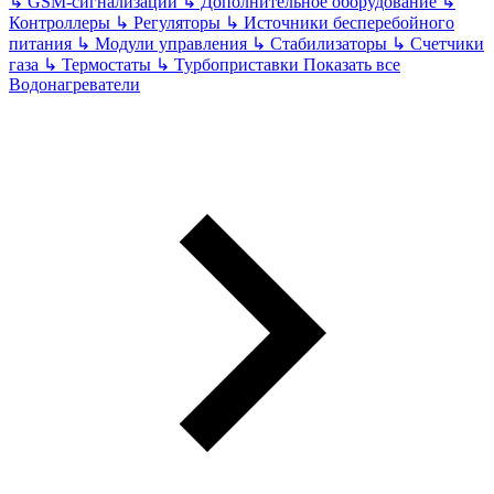
↳
GSM-сигнализации
↳
Дополнительное оборудование
↳
Контроллеры
↳
Регуляторы
↳
Источники бесперебойного
питания
↳
Модули управления
↳
Стабилизаторы
↳
Счетчики
газа
↳
Термостаты
↳
Турбоприставки
Показать все
Водонагреватели