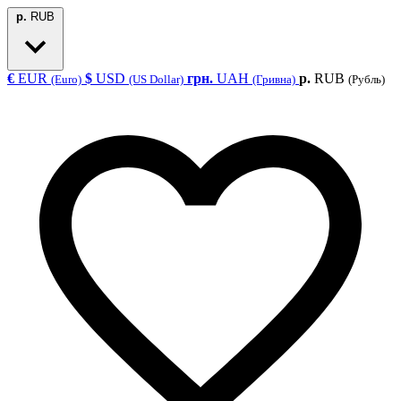
р.
RUB
€
EUR
$
USD
грн.
UAH
р.
RUB
(Euro)
(US Dollar)
(Гривна)
(Рубль)