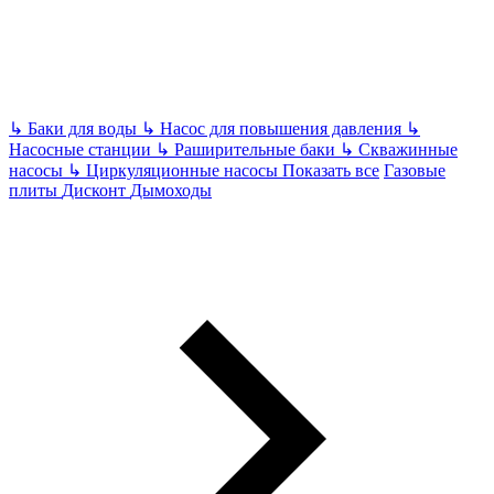
↳
Баки для воды
↳
Насос для повышения давления
↳
Насосные станции
↳
Раширительные баки
↳
Скважинные
насосы
↳
Циркуляционные насосы
Показать все
Газовые
плиты
Дисконт
Дымоходы