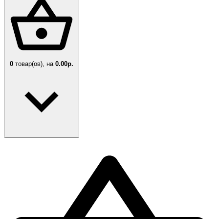
0
товар(ов),
на
0.00р.