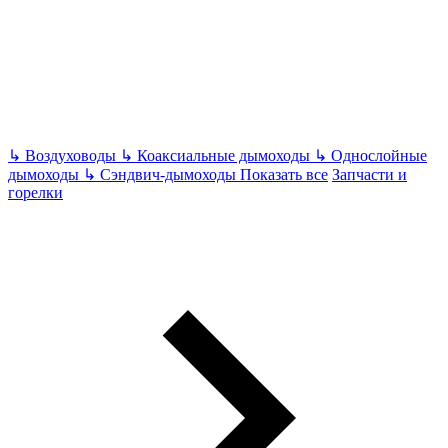
↳
Воздуховоды
↳
Коаксиальные дымоходы
↳
Однослойные
дымоходы
↳
Сэндвич-дымоходы
Показать все
Запчасти и
горелки