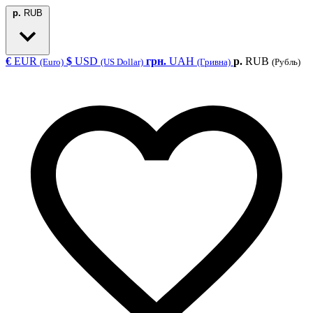
р.
RUB
€
EUR
$
USD
грн.
UAH
р.
RUB
(Euro)
(US Dollar)
(Гривна)
(Рубль)