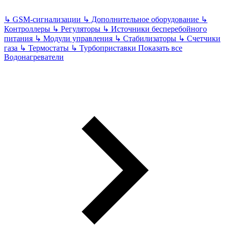
↳
GSM-сигнализации
↳
Дополнительное оборудование
↳
Контроллеры
↳
Регуляторы
↳
Источники бесперебойного
питания
↳
Модули управления
↳
Стабилизаторы
↳
Счетчики
газа
↳
Термостаты
↳
Турбоприставки
Показать все
Водонагреватели