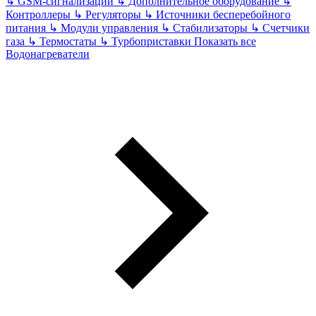
↳
GSM-сигнализации
↳
Дополнительное оборудование
↳
Контроллеры
↳
Регуляторы
↳
Источники бесперебойного
питания
↳
Модули управления
↳
Стабилизаторы
↳
Счетчики
газа
↳
Термостаты
↳
Турбоприставки
Показать все
Водонагреватели