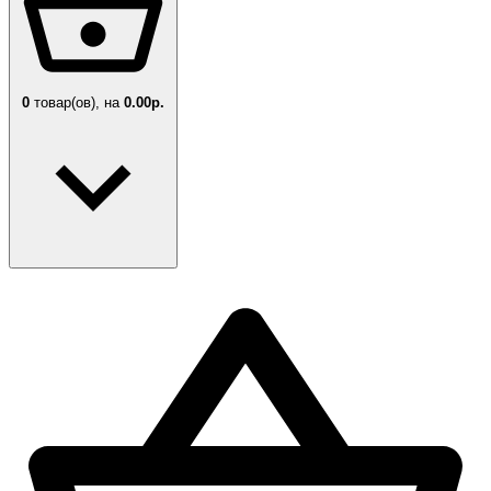
0
товар(ов),
на
0.00р.