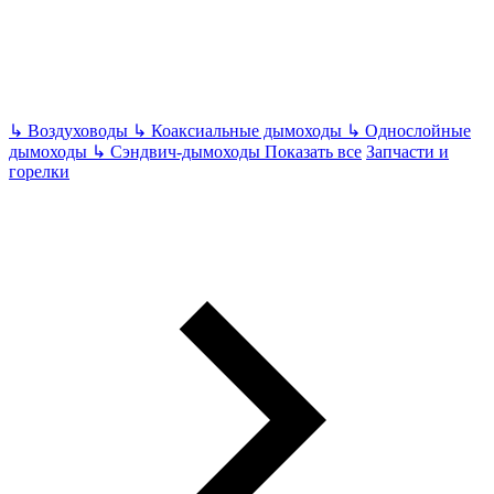
↳
Воздуховоды
↳
Коаксиальные дымоходы
↳
Однослойные
дымоходы
↳
Сэндвич-дымоходы
Показать все
Запчасти и
горелки