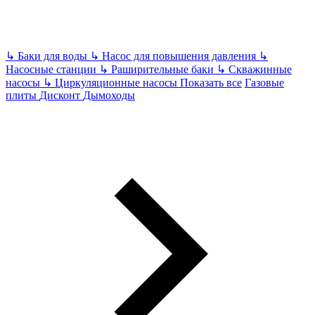
↳
Баки для воды
↳
Насос для повышения давления
↳
Насосные станции
↳
Раширительные баки
↳
Скважинные
насосы
↳
Циркуляционные насосы
Показать все
Газовые
плиты
Дисконт
Дымоходы