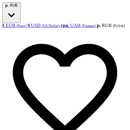
р.
RUB
€
EUR
$
USD
грн.
UAH
р.
RUB
(Euro)
(US Dollar)
(Гривна)
(Рубль)