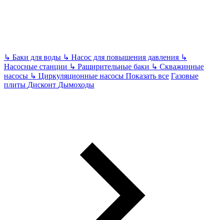
↳
Баки для воды
↳
Насос для повышения давления
↳
Насосные станции
↳
Раширительные баки
↳
Скважинные
насосы
↳
Циркуляционные насосы
Показать все
Газовые
плиты
Дисконт
Дымоходы