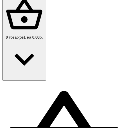
0
товар(ов),
на
0.00р.