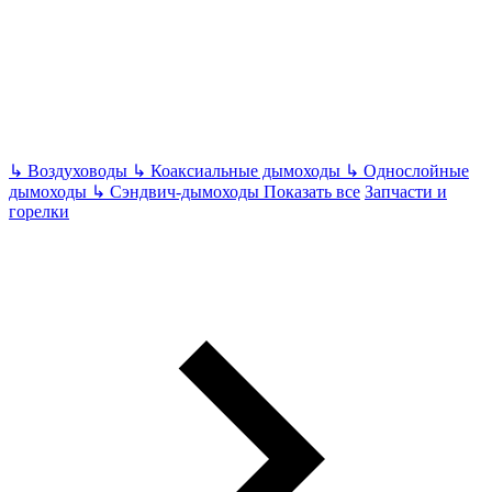
↳
Воздуховоды
↳
Коаксиальные дымоходы
↳
Однослойные
дымоходы
↳
Сэндвич-дымоходы
Показать все
Запчасти и
горелки