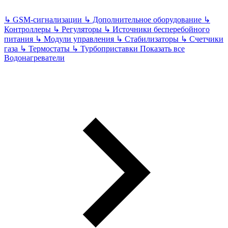
↳
GSM-сигнализации
↳
Дополнительное оборудование
↳
Контроллеры
↳
Регуляторы
↳
Источники бесперебойного
питания
↳
Модули управления
↳
Стабилизаторы
↳
Счетчики
газа
↳
Термостаты
↳
Турбоприставки
Показать все
Водонагреватели