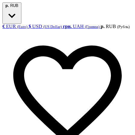
р.
RUB
€
EUR
$
USD
грн.
UAH
р.
RUB
(Euro)
(US Dollar)
(Гривна)
(Рубль)