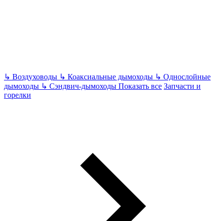
↳
Воздуховоды
↳
Коаксиальные дымоходы
↳
Однослойные
дымоходы
↳
Сэндвич-дымоходы
Показать все
Запчасти и
горелки