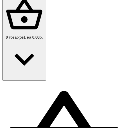
0
товар(ов),
на
0.00р.