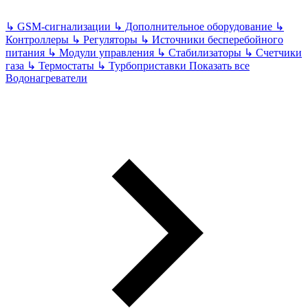
↳
GSM-сигнализации
↳
Дополнительное оборудование
↳
Контроллеры
↳
Регуляторы
↳
Источники бесперебойного
питания
↳
Модули управления
↳
Стабилизаторы
↳
Счетчики
газа
↳
Термостаты
↳
Турбоприставки
Показать все
Водонагреватели