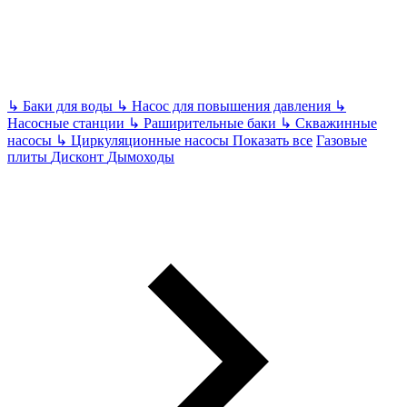
↳
Баки для воды
↳
Насос для повышения давления
↳
Насосные станции
↳
Раширительные баки
↳
Скважинные
насосы
↳
Циркуляционные насосы
Показать все
Газовые
плиты
Дисконт
Дымоходы