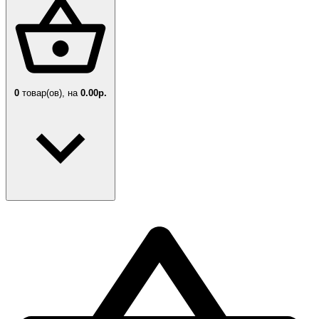
0
товар(ов),
на
0.00р.