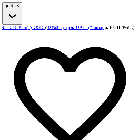
р.
RUB
€
EUR
$
USD
грн.
UAH
р.
RUB
(Euro)
(US Dollar)
(Гривна)
(Рубль)