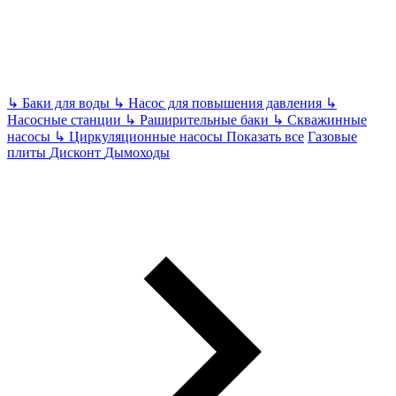
↳
Баки для воды
↳
Насос для повышения давления
↳
Насосные станции
↳
Раширительные баки
↳
Скважинные
насосы
↳
Циркуляционные насосы
Показать все
Газовые
плиты
Дисконт
Дымоходы