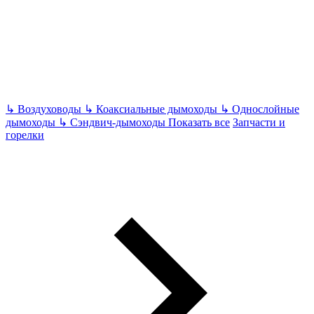
↳
Воздуховоды
↳
Коаксиальные дымоходы
↳
Однослойные
дымоходы
↳
Сэндвич-дымоходы
Показать все
Запчасти и
горелки