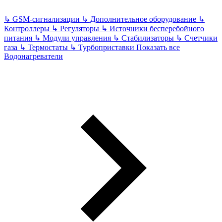
↳
GSM-сигнализации
↳
Дополнительное оборудование
↳
Контроллеры
↳
Регуляторы
↳
Источники бесперебойного
питания
↳
Модули управления
↳
Стабилизаторы
↳
Счетчики
газа
↳
Термостаты
↳
Турбоприставки
Показать все
Водонагреватели