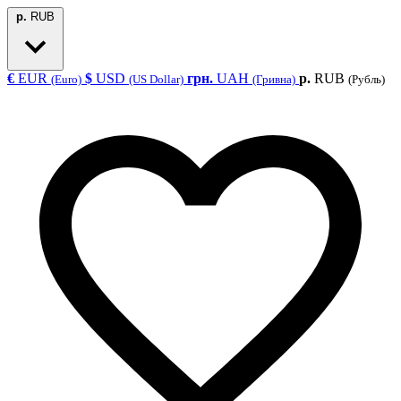
р.
RUB
€
EUR
$
USD
грн.
UAH
р.
RUB
(Euro)
(US Dollar)
(Гривна)
(Рубль)