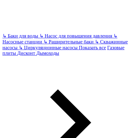
↳
Баки для воды
↳
Насос для повышения давления
↳
Насосные станции
↳
Раширительные баки
↳
Скважинные
насосы
↳
Циркуляционные насосы
Показать все
Газовые
плиты
Дисконт
Дымоходы