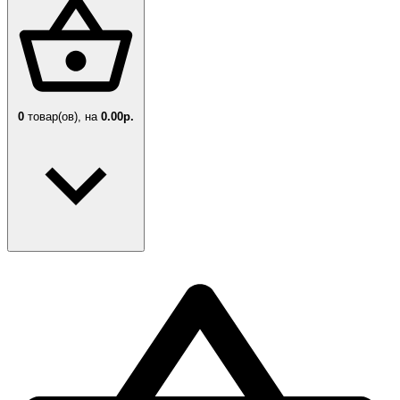
0
товар(ов),
на
0.00р.