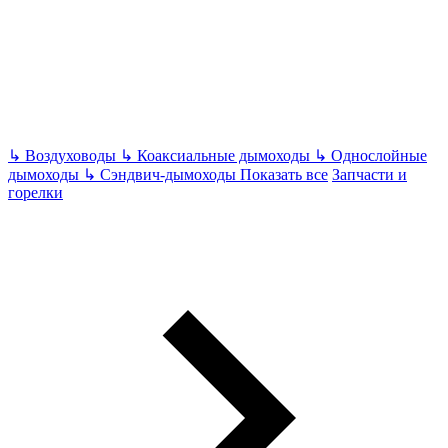
↳
Воздуховоды
↳
Коаксиальные дымоходы
↳
Однослойные
дымоходы
↳
Сэндвич-дымоходы
Показать все
Запчасти и
горелки