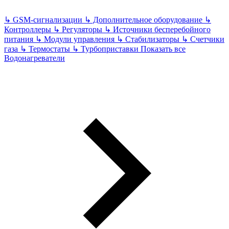
↳
GSM-сигнализации
↳
Дополнительное оборудование
↳
Контроллеры
↳
Регуляторы
↳
Источники бесперебойного
питания
↳
Модули управления
↳
Стабилизаторы
↳
Счетчики
газа
↳
Термостаты
↳
Турбоприставки
Показать все
Водонагреватели