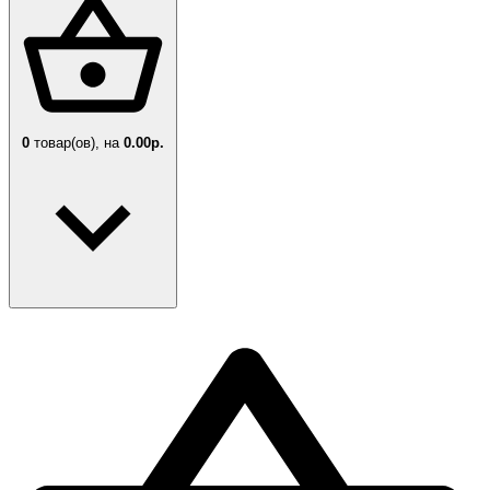
0
товар(ов),
на
0.00р.