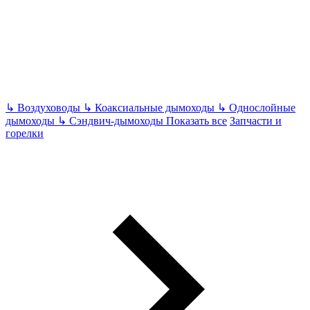
↳
Воздуховоды
↳
Коаксиальные дымоходы
↳
Однослойные
дымоходы
↳
Сэндвич-дымоходы
Показать все
Запчасти и
горелки