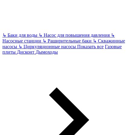
↳
Баки для воды
↳
Насос для повышения давления
↳
Насосные станции
↳
Раширительные баки
↳
Скважинные
насосы
↳
Циркуляционные насосы
Показать все
Газовые
плиты
Дисконт
Дымоходы