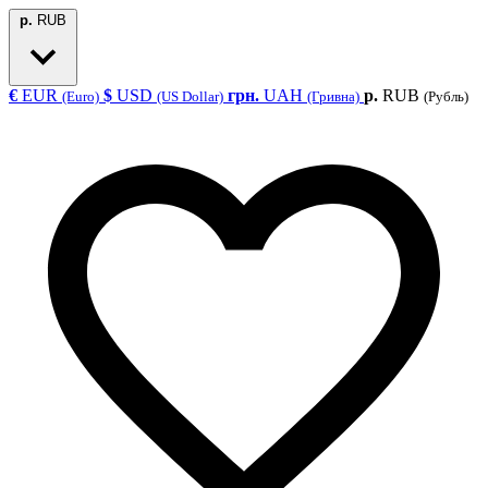
р.
RUB
€
EUR
$
USD
грн.
UAH
р.
RUB
(Euro)
(US Dollar)
(Гривна)
(Рубль)