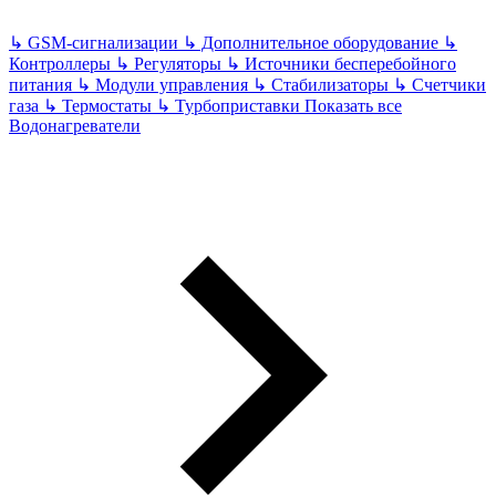
↳
GSM-сигнализации
↳
Дополнительное оборудование
↳
Контроллеры
↳
Регуляторы
↳
Источники бесперебойного
питания
↳
Модули управления
↳
Стабилизаторы
↳
Счетчики
газа
↳
Термостаты
↳
Турбоприставки
Показать все
Водонагреватели