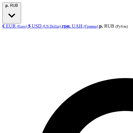
р.
RUB
€
EUR
$
USD
грн.
UAH
р.
RUB
(Euro)
(US Dollar)
(Гривна)
(Рубль)