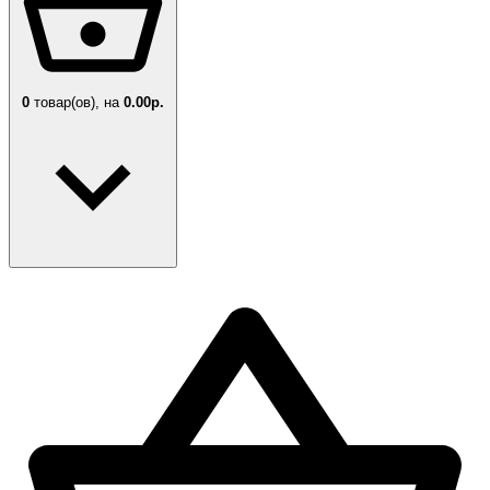
0
товар(ов),
на
0.00р.