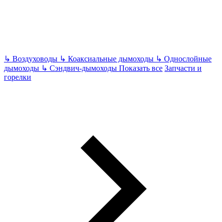
↳
Воздуховоды
↳
Коаксиальные дымоходы
↳
Однослойные
дымоходы
↳
Сэндвич-дымоходы
Показать все
Запчасти и
горелки