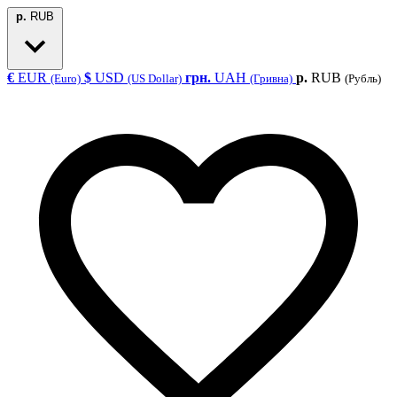
р.
RUB
€
EUR
$
USD
грн.
UAH
р.
RUB
(Euro)
(US Dollar)
(Гривна)
(Рубль)