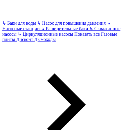
↳
Баки для воды
↳
Насос для повышения давления
↳
Насосные станции
↳
Раширительные баки
↳
Скважинные
насосы
↳
Циркуляционные насосы
Показать все
Газовые
плиты
Дисконт
Дымоходы