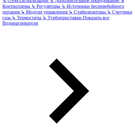
↳
GSM-сигнализации
↳
Дополнительное оборудование
↳
Контроллеры
↳
Регуляторы
↳
Источники бесперебойного
питания
↳
Модули управления
↳
Стабилизаторы
↳
Счетчики
газа
↳
Термостаты
↳
Турбоприставки
Показать все
Водонагреватели