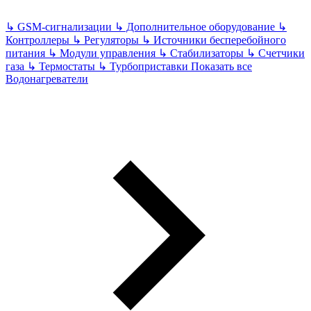
↳
GSM-сигнализации
↳
Дополнительное оборудование
↳
Контроллеры
↳
Регуляторы
↳
Источники бесперебойного
питания
↳
Модули управления
↳
Стабилизаторы
↳
Счетчики
газа
↳
Термостаты
↳
Турбоприставки
Показать все
Водонагреватели