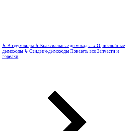
↳
Воздуховоды
↳
Коаксиальные дымоходы
↳
Однослойные
дымоходы
↳
Сэндвич-дымоходы
Показать все
Запчасти и
горелки