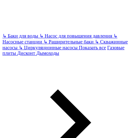
↳
Баки для воды
↳
Насос для повышения давления
↳
Насосные станции
↳
Раширительные баки
↳
Скважинные
насосы
↳
Циркуляционные насосы
Показать все
Газовые
плиты
Дисконт
Дымоходы