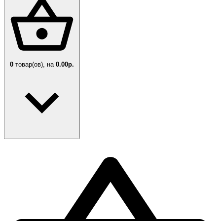
0
товар(ов),
на
0.00р.