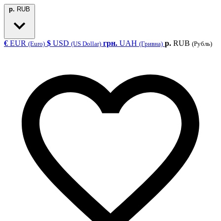
р.
RUB
€
EUR
$
USD
грн.
UAH
р.
RUB
(Euro)
(US Dollar)
(Гривна)
(Рубль)