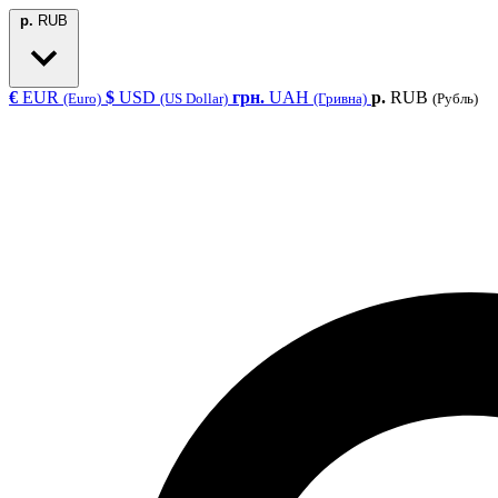
р.
RUB
€
EUR
$
USD
грн.
UAH
р.
RUB
(Euro)
(US Dollar)
(Гривна)
(Рубль)