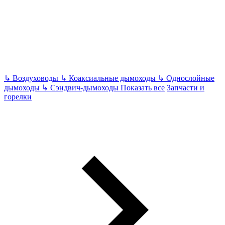
↳
Воздуховоды
↳
Коаксиальные дымоходы
↳
Однослойные
дымоходы
↳
Сэндвич-дымоходы
Показать все
Запчасти и
горелки