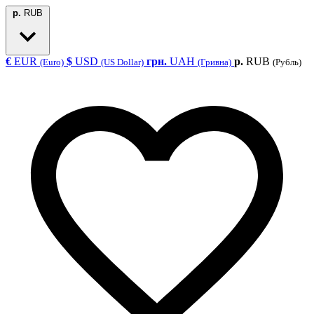
р.
RUB
€
EUR
$
USD
грн.
UAH
р.
RUB
(Euro)
(US Dollar)
(Гривна)
(Рубль)