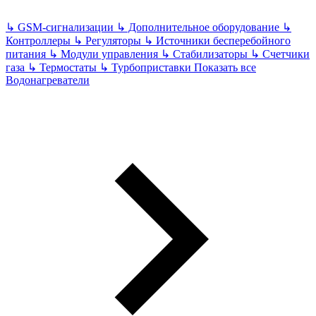
↳
GSM-сигнализации
↳
Дополнительное оборудование
↳
Контроллеры
↳
Регуляторы
↳
Источники бесперебойного
питания
↳
Модули управления
↳
Стабилизаторы
↳
Счетчики
газа
↳
Термостаты
↳
Турбоприставки
Показать все
Водонагреватели