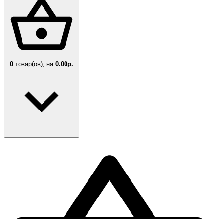
0
товар(ов),
на
0.00р.