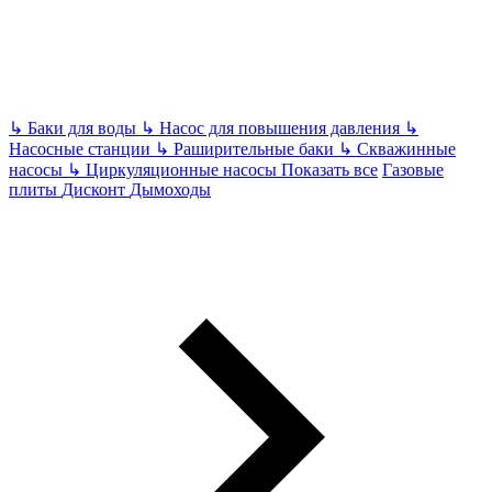
↳
Баки для воды
↳
Насос для повышения давления
↳
Насосные станции
↳
Раширительные баки
↳
Скважинные
насосы
↳
Циркуляционные насосы
Показать все
Газовые
плиты
Дисконт
Дымоходы