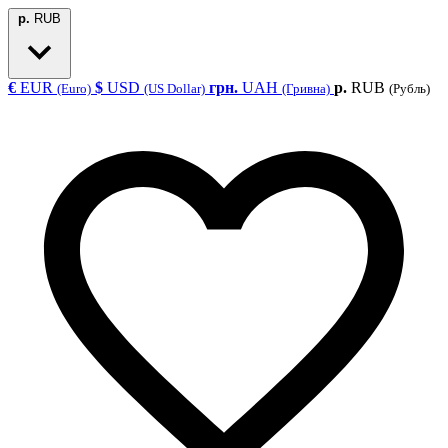
р.
RUB
€
EUR
$
USD
грн.
UAH
р.
RUB
(Euro)
(US Dollar)
(Гривна)
(Рубль)