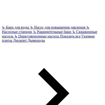
↳
Баки для воды
↳
Насос для повышения давления
↳
Насосные станции
↳
Раширительные баки
↳
Скважинные
насосы
↳
Циркуляционные насосы
Показать все
Газовые
плиты
Дисконт
Дымоходы