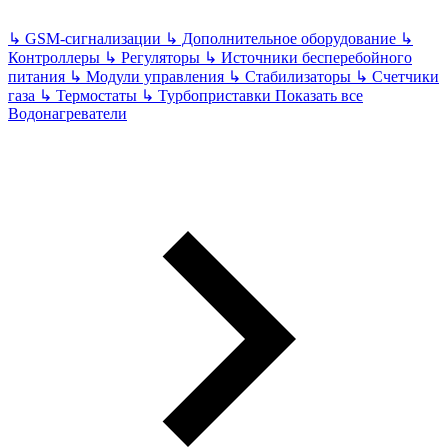
↳
GSM-сигнализации
↳
Дополнительное оборудование
↳
Контроллеры
↳
Регуляторы
↳
Источники бесперебойного
питания
↳
Модули управления
↳
Стабилизаторы
↳
Счетчики
газа
↳
Термостаты
↳
Турбоприставки
Показать все
Водонагреватели