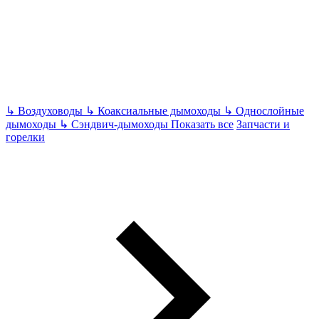
↳
Воздуховоды
↳
Коаксиальные дымоходы
↳
Однослойные
дымоходы
↳
Сэндвич-дымоходы
Показать все
Запчасти и
горелки