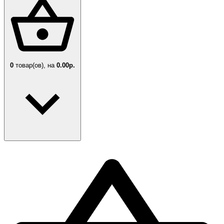
0
товар(ов),
на
0.00р.