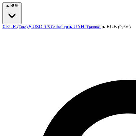
р.
RUB
€
EUR
$
USD
грн.
UAH
р.
RUB
(Euro)
(US Dollar)
(Гривна)
(Рубль)