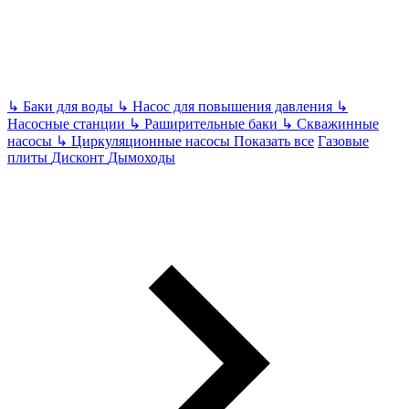
↳
Баки для воды
↳
Насос для повышения давления
↳
Насосные станции
↳
Раширительные баки
↳
Скважинные
насосы
↳
Циркуляционные насосы
Показать все
Газовые
плиты
Дисконт
Дымоходы