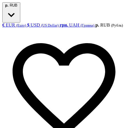
р.
RUB
€
EUR
$
USD
грн.
UAH
р.
RUB
(Euro)
(US Dollar)
(Гривна)
(Рубль)