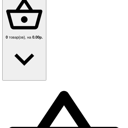
0
товар(ов),
на
0.00р.