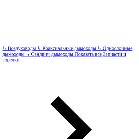
↳
Воздуховоды
↳
Коаксиальные дымоходы
↳
Однослойные
дымоходы
↳
Сэндвич-дымоходы
Показать все
Запчасти и
горелки