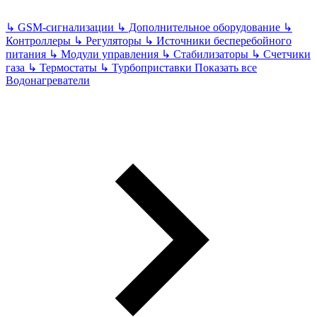
↳
GSM-сигнализации
↳
Дополнительное оборудование
↳
Контроллеры
↳
Регуляторы
↳
Источники бесперебойного
питания
↳
Модули управления
↳
Стабилизаторы
↳
Счетчики
газа
↳
Термостаты
↳
Турбоприставки
Показать все
Водонагреватели