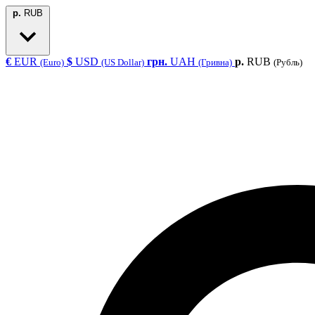
р.
RUB
€
EUR
$
USD
грн.
UAH
р.
RUB
(Euro)
(US Dollar)
(Гривна)
(Рубль)