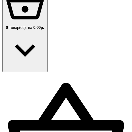
0
товар(ов),
на
0.00р.