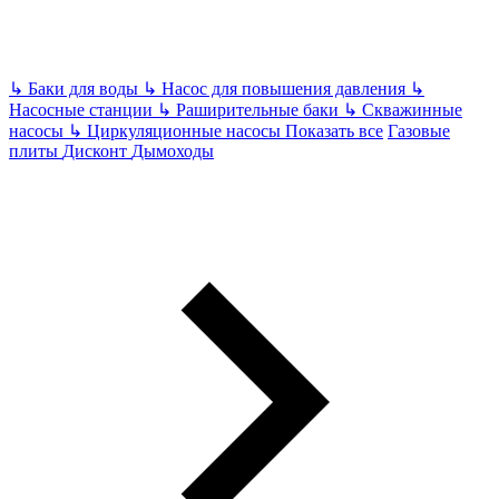
↳
Баки для воды
↳
Насос для повышения давления
↳
Насосные станции
↳
Раширительные баки
↳
Скважинные
насосы
↳
Циркуляционные насосы
Показать все
Газовые
плиты
Дисконт
Дымоходы