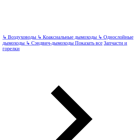
↳
Воздуховоды
↳
Коаксиальные дымоходы
↳
Однослойные
дымоходы
↳
Сэндвич-дымоходы
Показать все
Запчасти и
горелки