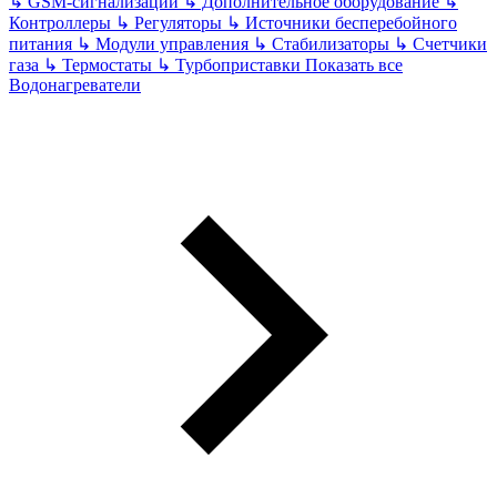
↳
GSM-сигнализации
↳
Дополнительное оборудование
↳
Контроллеры
↳
Регуляторы
↳
Источники бесперебойного
питания
↳
Модули управления
↳
Стабилизаторы
↳
Счетчики
газа
↳
Термостаты
↳
Турбоприставки
Показать все
Водонагреватели