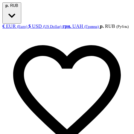
р.
RUB
€
EUR
$
USD
грн.
UAH
р.
RUB
(Euro)
(US Dollar)
(Гривна)
(Рубль)