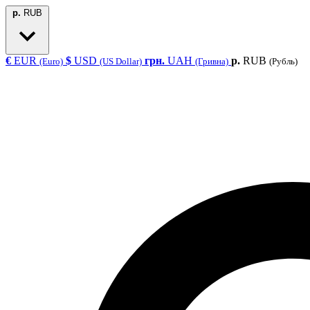
р.
RUB
€
EUR
$
USD
грн.
UAH
р.
RUB
(Euro)
(US Dollar)
(Гривна)
(Рубль)