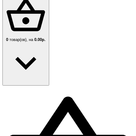
0
товар(ов),
на
0.00р.