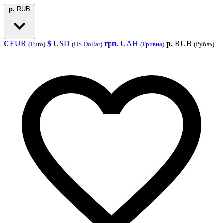
р.
RUB
€
EUR
$
USD
грн.
UAH
р.
RUB
(Euro)
(US Dollar)
(Гривна)
(Рубль)