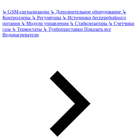
↳
GSM-сигнализации
↳
Дополнительное оборудование
↳
Контроллеры
↳
Регуляторы
↳
Источники бесперебойного
питания
↳
Модули управления
↳
Стабилизаторы
↳
Счетчики
газа
↳
Термостаты
↳
Турбоприставки
Показать все
Водонагреватели