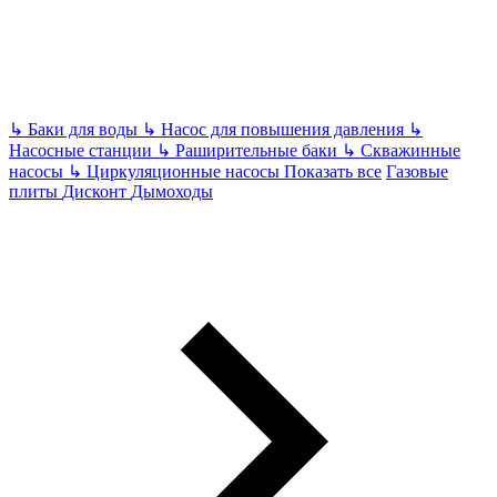
↳
Баки для воды
↳
Насос для повышения давления
↳
Насосные станции
↳
Раширительные баки
↳
Скважинные
насосы
↳
Циркуляционные насосы
Показать все
Газовые
плиты
Дисконт
Дымоходы