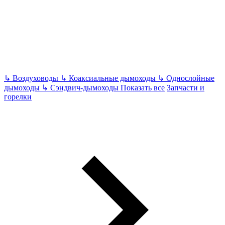
↳
Воздуховоды
↳
Коаксиальные дымоходы
↳
Однослойные
дымоходы
↳
Сэндвич-дымоходы
Показать все
Запчасти и
горелки