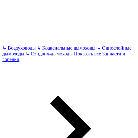
↳
Воздуховоды
↳
Коаксиальные дымоходы
↳
Однослойные
дымоходы
↳
Сэндвич-дымоходы
Показать все
Запчасти и
горелки