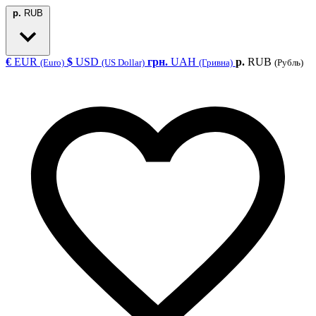
р.
RUB
€
EUR
$
USD
грн.
UAH
р.
RUB
(Euro)
(US Dollar)
(Гривна)
(Рубль)