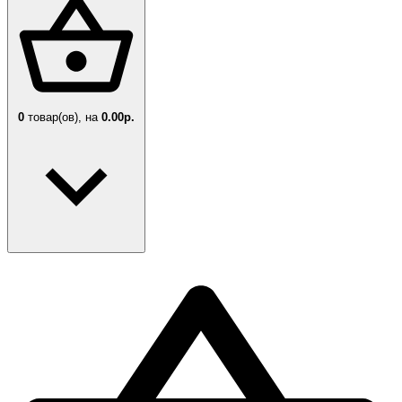
0
товар(ов),
на
0.00р.