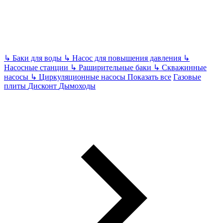
↳
Баки для воды
↳
Насос для повышения давления
↳
Насосные станции
↳
Раширительные баки
↳
Скважинные
насосы
↳
Циркуляционные насосы
Показать все
Газовые
плиты
Дисконт
Дымоходы