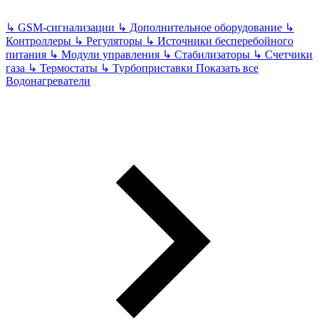
↳
GSM-сигнализации
↳
Дополнительное оборудование
↳
Контроллеры
↳
Регуляторы
↳
Источники бесперебойного
питания
↳
Модули управления
↳
Стабилизаторы
↳
Счетчики
газа
↳
Термостаты
↳
Турбоприставки
Показать все
Водонагреватели