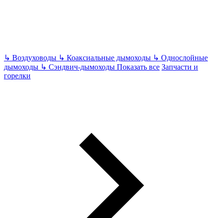
↳
Воздуховоды
↳
Коаксиальные дымоходы
↳
Однослойные
дымоходы
↳
Сэндвич-дымоходы
Показать все
Запчасти и
горелки