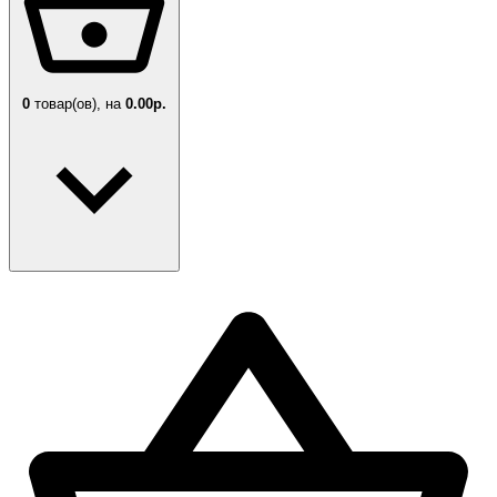
0
товар(ов),
на
0.00р.