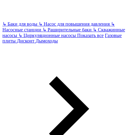
↳
Баки для воды
↳
Насос для повышения давления
↳
Насосные станции
↳
Раширительные баки
↳
Скважинные
насосы
↳
Циркуляционные насосы
Показать все
Газовые
плиты
Дисконт
Дымоходы