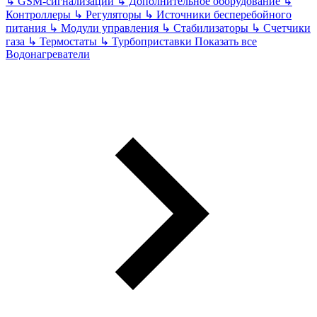
↳
GSM-сигнализации
↳
Дополнительное оборудование
↳
Контроллеры
↳
Регуляторы
↳
Источники бесперебойного
питания
↳
Модули управления
↳
Стабилизаторы
↳
Счетчики
газа
↳
Термостаты
↳
Турбоприставки
Показать все
Водонагреватели