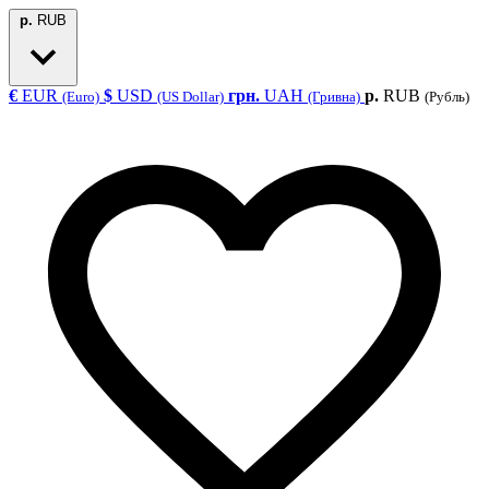
р.
RUB
€
EUR
$
USD
грн.
UAH
р.
RUB
(Euro)
(US Dollar)
(Гривна)
(Рубль)