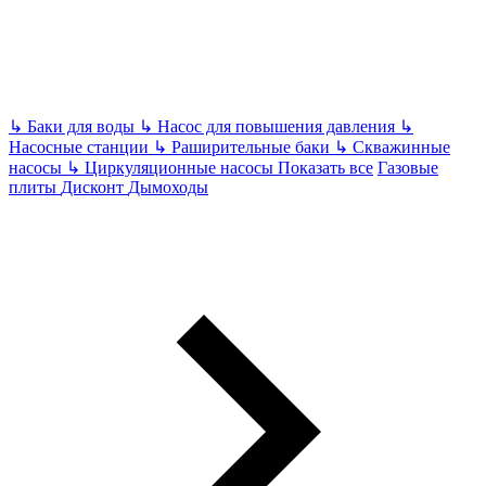
↳
Баки для воды
↳
Насос для повышения давления
↳
Насосные станции
↳
Раширительные баки
↳
Скважинные
насосы
↳
Циркуляционные насосы
Показать все
Газовые
плиты
Дисконт
Дымоходы