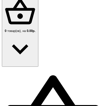
0
товар(ов),
на
0.00р.