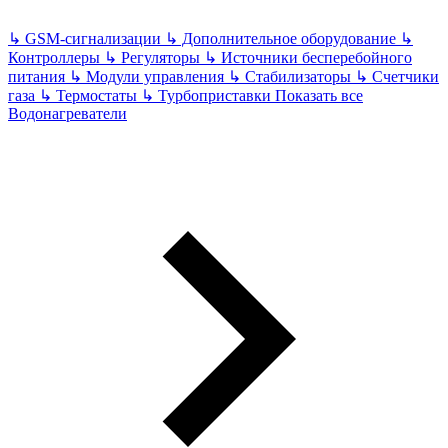
↳
GSM-сигнализации
↳
Дополнительное оборудование
↳
Контроллеры
↳
Регуляторы
↳
Источники бесперебойного
питания
↳
Модули управления
↳
Стабилизаторы
↳
Счетчики
газа
↳
Термостаты
↳
Турбоприставки
Показать все
Водонагреватели