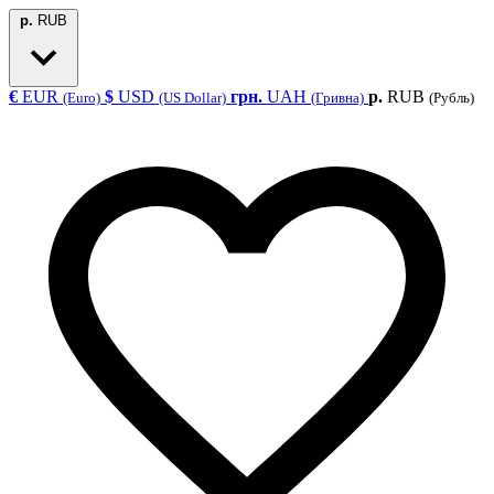
р.
RUB
€
EUR
$
USD
грн.
UAH
р.
RUB
(Euro)
(US Dollar)
(Гривна)
(Рубль)