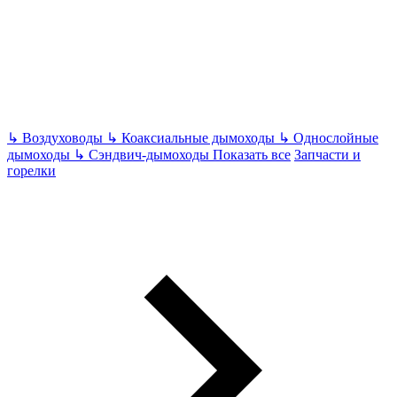
↳
Воздуховоды
↳
Коаксиальные дымоходы
↳
Однослойные
дымоходы
↳
Сэндвич-дымоходы
Показать все
Запчасти и
горелки